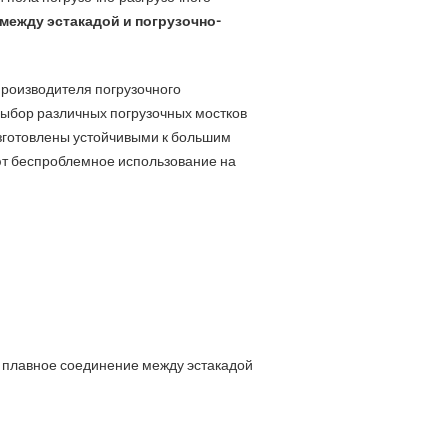
между эстакадой и погрузочно-
производителя погрузочного
выбор различных погрузочных мостков
l изготовлены устойчивыми к большим
ют беспроблемное использование на
 плавное соединение между эстакадой