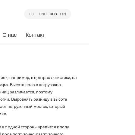
EST
ENG
RUS
FIN
О нас
Контакт
х, например, в центрах логистики, на
вара
. Высота пола в погрузочно-
иниц различается, поэтому
огии. Выровнять разницу в высоте
ает погрузочный мосток, который
ике
.
я с одной стороны крепится к полу
й пола погрузочно-разгрузочного