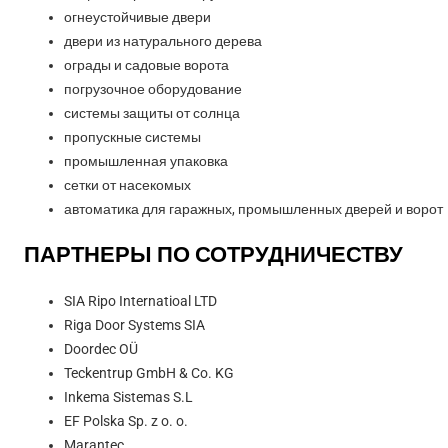
огнеустойчивые двери
двери из натурального дерева
ограды и садовые ворота
погрузочное оборудование
системы защиты от солнца
пропускные системы
промышленная упаковка
сетки от насекомых
автоматика для гаражных, промышленных дверей и ворот
ПАРТНЕРЫ ПО СОТРУДНИЧЕСТВУ
SIA Ripo Internatioal LTD
Riga Door Systems SIA
Doordec OÜ
Teckentrup GmbH & Co. KG
Inkema Sistemas S.L
EF Polska Sp. z o. o.
Marantec