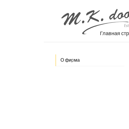
Главная ст
О фиpма