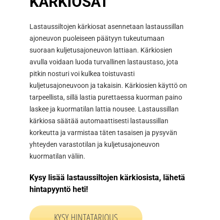
KÄRKIOSAT
Lastaussiltojen kärkiosat asennetaan lastaussillan
ajoneuvon puoleiseen päätyyn tukeutumaan
suoraan kuljetusajoneuvon lattiaan. Kärkiosien
avulla voidaan luoda turvallinen lastaustaso, jota
pitkin nosturi voi kulkea toistuvasti
kuljetusajoneuvoon ja takaisin. Kärkiosien käyttö on
tarpeellista, sillä lastia purettaessa kuorman paino
laskee ja kuormatilan lattia nousee. Lastaussillan
kärkiosa säätää automaattisesti lastaussillan
korkeutta ja varmistaa täten tasaisen ja pysyvän
yhteyden varastotilan ja kuljetusajoneuvon
kuormatilan väliin.
Kysy lisää lastaussiltojen kärkiosista, lähetä
hintapyyntö heti!
KYSY HINTATARJOUS