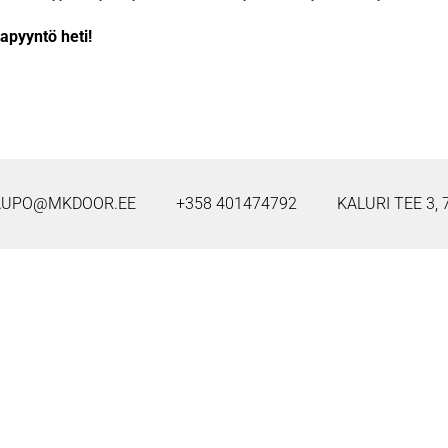
apyyntö heti!
AUPO@MKDOOR.EE
+358 401474792
KALURI TEE 3,